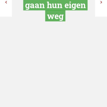
Skype en eB
gaan hun ei
weg