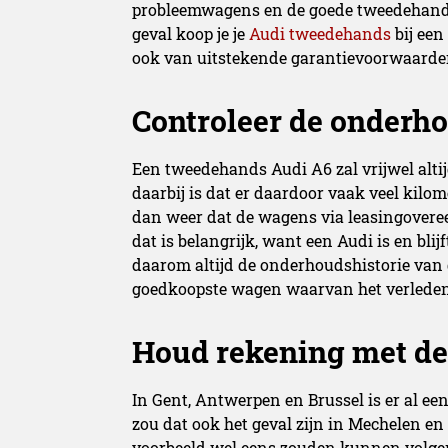
probleemwagens en de goede tweedehands
geval koop je je
Audi tweedehands
bij ee
ook van uitstekende garantievoorwaarden
Controleer de onderho
Een tweedehands Audi A6 zal vrijwel altij
daarbij is dat er daardoor vaak veel kilom
dan weer dat de wagens via leasingover
dat is belangrijk, want een Audi is en blij
daarom altijd de onderhoudshistorie van
goedkoopste wagen waarvan het verleden o
Houd rekening met d
In Gent, Antwerpen en Brussel is er al ee
zou dat ook het geval zijn in Mechelen en
voorbeeld wel eens zouden kunnen volgen. 