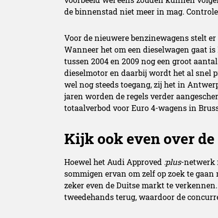
de binnenstad niet meer in mag. Control
Voor de nieuwere benzinewagens stelt er z
Wanneer het om een dieselwagen gaat is
tussen 2004 en 2009 nog een groot aantal
dieselmotor en daarbij wordt het al snel 
wel nog steeds toegang, zij het in Antwe
jaren worden de regels verder aangescherp
totaalverbod voor Euro 4-wagens in Bruss
Kijk ook even over de
Hoewel het Audi Approved
:plus
-netwerk 
sommigen ervan om zelf op zoek te gaan na
zeker even de Duitse markt te verkennen.
tweedehands terug, waardoor de concurren
wel rekening mee dat je niet zomaar een