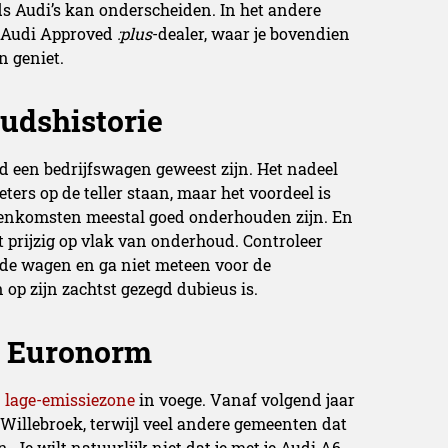
 Audi’s kan onderscheiden. In het andere
n Audi Approved
:plus
-dealer, waar je bovendien
 geniet.
udshistorie
d een bedrijfswagen geweest zijn. Het nadeel
eters op de teller staan, maar het voordeel is
eenkomsten meestal goed onderhouden zijn. En
ft prijzig op vlak van onderhoud. Controleer
 de wagen en ga niet meteen voor de
p zijn zachtst gezegd dubieus is.
e Euronorm
n
lage-emissiezone
in voege. Vanaf volgend jaar
 Willebroek, terwijl veel andere gemeenten dat
Je wilt natuurlijk niet dat je met je Audi A6