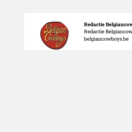
Redactie Belgianc
Redactie Belgiancowb
belgiancowboys.be
Automotive
19.04.2025
Alge