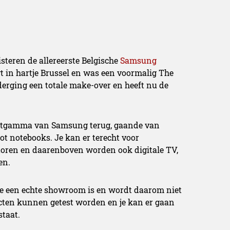
teren de allereerste Belgische
Samsung
gt in hartje Brussel en was een voormalig The
rging een totale make-over en heeft nu de
ductgamma van Samsung terug, gaande van
tot notebooks. Je kan er terecht voor
toren en daarenboven worden ook digitale TV,
en.
store een echte showroom is en wordt daarom niet
cten kunnen getest worden en je kan er gaan
taat.