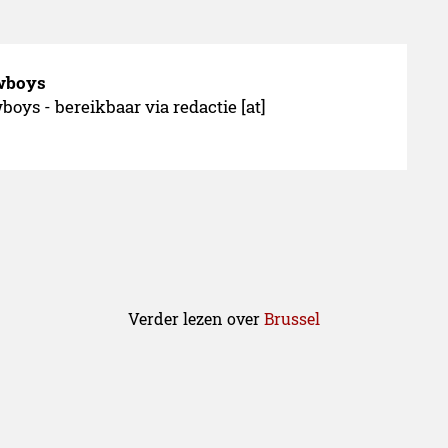
owboys
oys - bereikbaar via redactie [at]
Verder lezen over
Brussel
meen
03.02.2017
Technology
29.04.2016