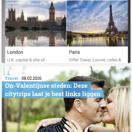
Travel
08.02.2016
On-Valentijnse steden: Deze
citytrips laat je best links liggen