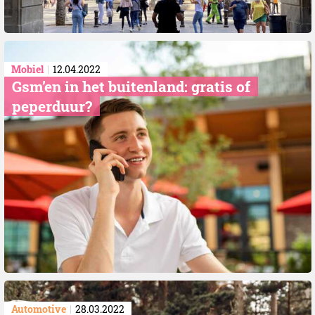
Mobiel
12.04.2022
​Gsm’en in het buitenland: gratis of
peperduur?
Automotive
28.03.2022