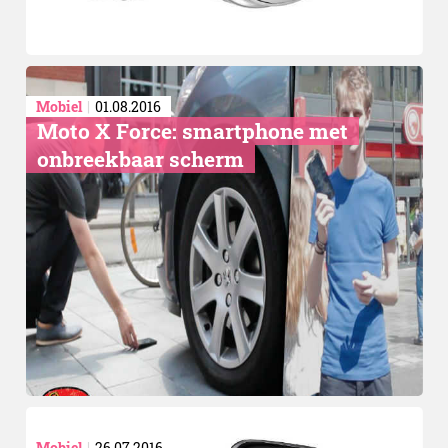
Mobiel
01.08.2016
Moto X Force: smartphone met
onbreekbaar scherm
Mobiel
26.07.2016