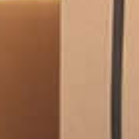
Navigeren d
onzekerheid:
grote belang
flexibele fulfi
in de Belgisch
commerc