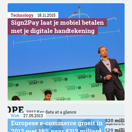
Technology
18.11.2015
Sign2Pay laat je mobiel betalen
met je digitale handtekening
Lokale versus globale fulf
Web
27.05.2013
Europese e-commerce groeit in
2012 met 19% naar €312 miljard