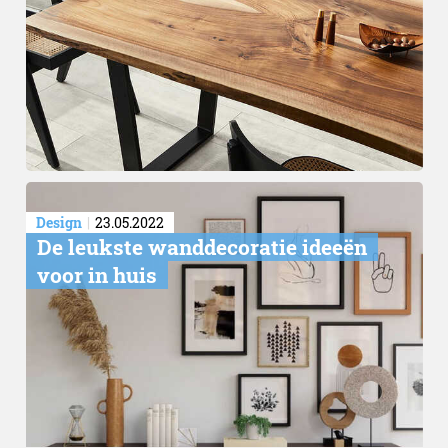
Design
23.05.2022
​De leukste wanddecoratie ideeën
voor in huis